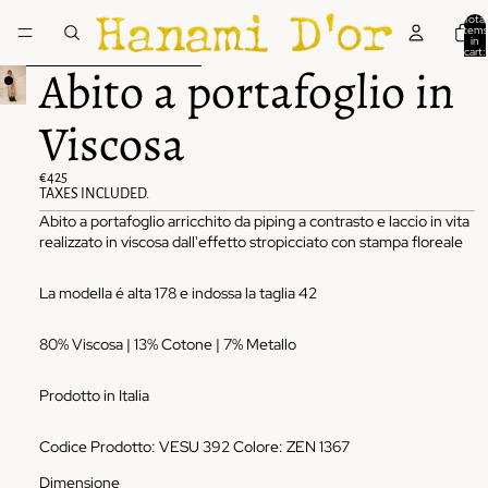
Skip to content
Total
items
in
cart:
0
Skip to product information
Abito a portafoglio in
Viscosa
€425
TAXES INCLUDED.
Abito a portafoglio arricchito da piping a contrasto e laccio in vita
realizzato in viscosa dall'effetto stropicciato con stampa floreale
La modella é alta 178 e indossa la taglia 42
80% Viscosa | 13% Cotone | 7% Metallo
Prodotto in Italia
Codice Prodotto: VESU 392 Colore: ZEN 1367
Dimensione